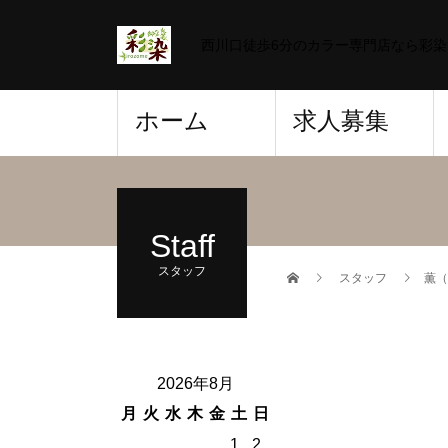
西川口徒歩6分のカラー専門店なら彩
ホーム
求人募集
Staff
スタッフ
スタッフ
薫（
2026年8月
月
火
水
木
金
土
日
1
2